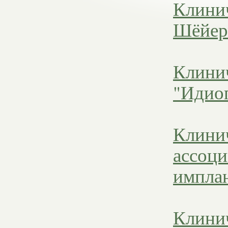
Клинич
Шёйер
Клини
"Идиоп
Клини
ассоци
импла
Клини