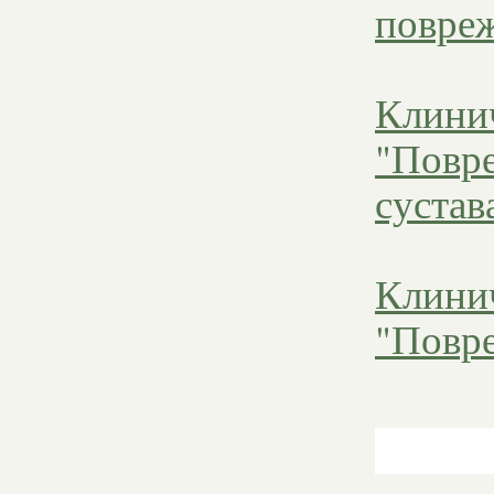
повреж
Клини
"Повре
сустав
Клини
"Повре