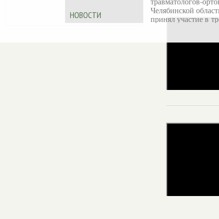
травматологов‑орто
Челябинской област
НОВОСТИ
принял участие в тр
дневной X
Международной
образовательной шк
Ассоциации
«Артромастер
— 202
Обучающее меропр
прошло в Казани 19
июня на базе АМТ
KAZAN.