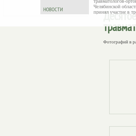
травматологов‑орто
Челябинской област
НОВОСТИ
Деcятое
принял участие в тр
дневной X
травмат
Международной
образовательной шк
Ассоциации
«Артромастер
— 202
Фотографий в р
Обучающее меропр
прошло в Казани 19
июня на базе АМТ
KAZAN.