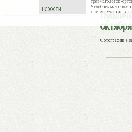
травматологов‑орто
Челябинской област
НОВОСТИ
Публичн
принял участие в тр
дневной X
октября
Международной
образовательной шк
Ассоциации
«Артромастер
— 202
Фотографий в р
Обучающее меропр
прошло в Казани 19
июня на базе АМТ
KAZAN.