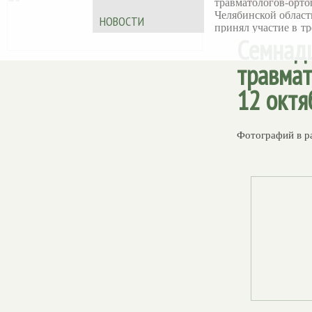
травматологов‑орто
Челябинской област
НОВОСТИ
принял участие в тр
дневной X
Семнадц
Международной
образовательной шк
травмат
Ассоциации
«Артромастер
— 202
12 октя
Обучающее меропр
прошло в Казани 19
июня на базе АМТ
Фотографий в р
KAZAN.