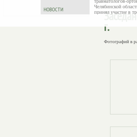
травматологов‑орто
Челябинской област
НОВОСТИ
Заседан
принял участие в тр
дневной X
г.
Международной
образовательной шк
Ассоциации
«Артромастер
— 202
Фотографий в р
Обучающее меропр
прошло в Казани 19
июня на базе АМТ
KAZAN.