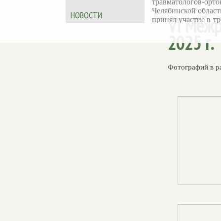
травматологов‑орто
Челябинской област
НОВОСТИ
VI Межр
принял участие в тр
дневной X
2025 г.
Международной
образовательной шк
Ассоциации
«Артромастер
— 202
Фотографий в р
Обучающее меропр
прошло в Казани 19
июня на базе АМТ
KAZAN.