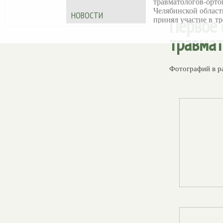
травматологов‑орто
Челябинской област
НОВОСТИ
Первое 
принял участие в тр
дневной X
травмат
Международной
образовательной шк
Ассоциации
«Артромастер
— 202
Фотографий в р
Обучающее меропр
прошло в Казани 19
июня на базе АМТ
KAZAN.